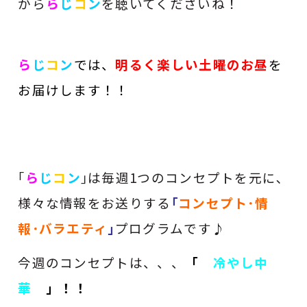
から
ら
じ
コ
ン
を聴いてくださいね！
ら
じ
コ
ン
では、
明るく楽しい土曜のお昼
を
お届けします！！
｢
ら
じ
コ
ン
｣は毎週1つのコンセプトを元に､
様々な情報をお送りする
｢
コンセプト･情
報･バラエティ
｣
プログラムです♪
今週のコンセプトは、、、
「
冷やし中
華
」！！