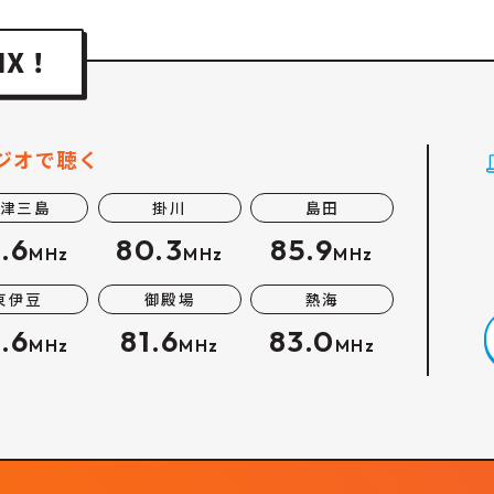
ジオで聴く
津三島
掛川
島田
.6
80.3
85.9
MHz
MHz
MHz
東伊豆
御殿場
熱海
.6
81.6
83.0
MHz
MHz
MHz