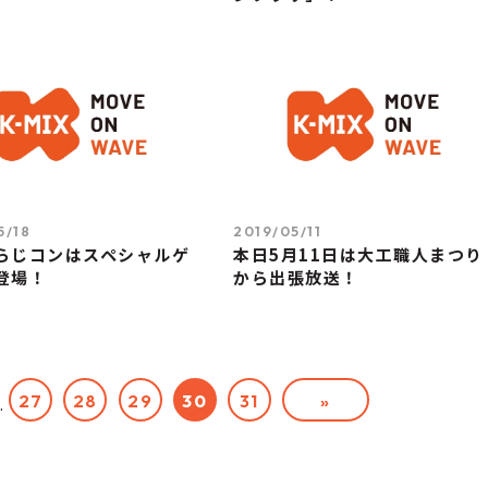
5/18
2019/05/11
らじコンはスペシャルゲ
本日5月11日は大工職人まつり
登場！
から出張放送！
27
28
29
30
31
»
.