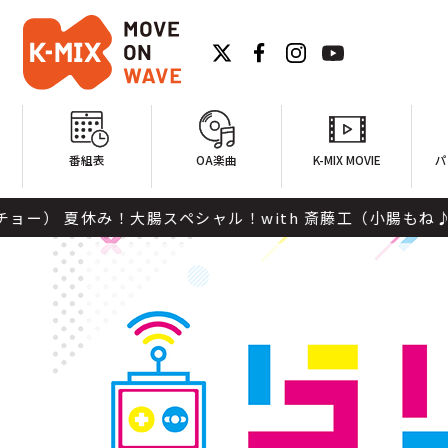
番組表
OA楽曲
K-MIX MOVIE
パ
夏休み！大腸スペシャル！with 斎藤工（小腸もね♪） この