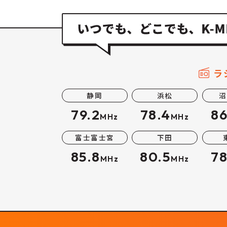
ラ
静岡
浜松
沼
79.2
78.4
86
MHz
MHz
富士富士宮
下田
85.8
80.5
78
MHz
MHz