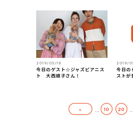
2019/05/18
2019/0
今日のゲスト☆ジャズピアニス
今日の
ト 大西順子さん！
ストが
«
10
20
...
..