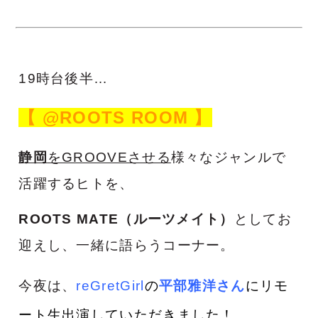
19時台後半…
【 @ROOTS ROOM 】
静岡
をGROOVEさせる
様々なジャンルで
活躍するヒトを、
ROOTS MATE（ルーツメイト）
としてお
迎えし、一緒に語らうコーナー。
今夜は、
reGretGirl
の
平部雅洋
さん
にリモ
ート生出演していただきました！