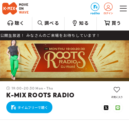
プレゼント
聴く
調べる
知る
買う
生放送！ みなさんのご来場をお待ちしています！
19:00-20:30 Mon - Thu
K-MIX ROOTS RADIO
お気に入り
タイムフリーで聴く