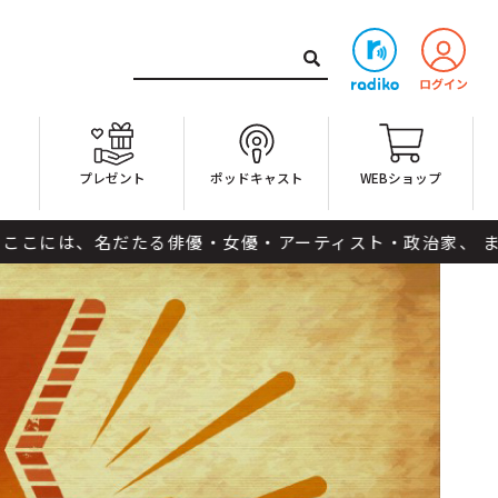
ト
プレゼント
ポッドキャスト
WEBショップ
は、名だたる俳優・女優・アーティスト・政治家、 また起業家