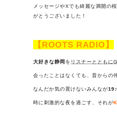
メッセージやXでも綺麗な満開の
がとうございました！
【ROOTS RADIO】
大好きな静岡
を
リスナーとともにG
会ったことはなくても、昔からの
なんだか気の置けないみんなが
19:
時に刺激的な夜を過ごす、それが
K