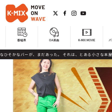
番組表
OA楽曲
K-MIX MOVIE
パ
が、まだあった。 それは、とある小さな本屋の奥の部屋に存在