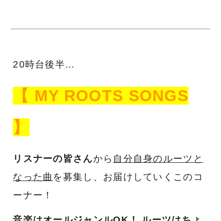
20時台後半…
【 MY ROOTS SONGS
】
リスナーの皆さん
から
自分自身のルーツと
なった曲
を募集し、お届けしていくこのコ
ーナー！
音楽はオールジャンルOK！
ルーツはちょ