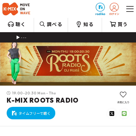
プレゼント
聴く
調べる
知る
買う
---
19:00-20:30 Mon - Thu
K-MIX ROOTS RADIO
お気に入り
タイムフリーで聴く