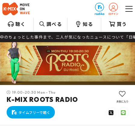
プレゼント
聴く
調べる
知る
買う
た事件まで、二人が気になったニュースについて「日曜日の夜に、こっそ
19:00-20:30 Mon - Thu
K-MIX ROOTS RADIO
お気に入り
タイムフリーで聴く