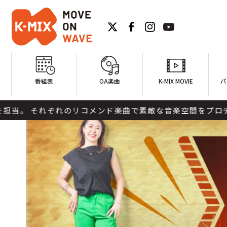
番組表
OA楽曲
K-MIX MOVIE
パ
リコメンド楽曲で素敵な音楽空間をプロデュースします。 A