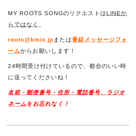
MY ROOTS SONGのリクエストは
LINEか
らでは
なく
、
roots@kmix.jp
または
番組メッセージフォ
ーム
からお願いします！
24時間受け付けているので、都合のいい時
に送ってくださいね！
名前・郵便番号・住所・電話番号
、ラジオ
ネーム
を
お忘れなく！