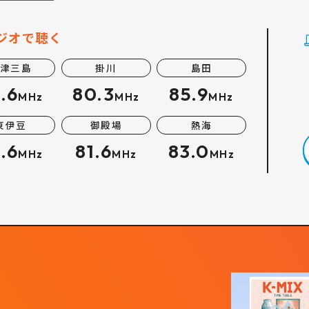
ジオで聴く
津三島
掛川
島田
.6
80.3
85.9
MHz
MHz
MHz
東伊豆
御殿場
熱海
.6
81.6
83.0
MHz
MHz
MHz