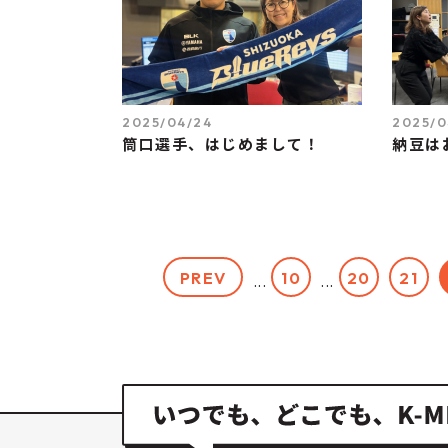
2025/04/24
2025/0
筒口選手、はじめまして！
納豆は
PREV
10
20
21
...
...