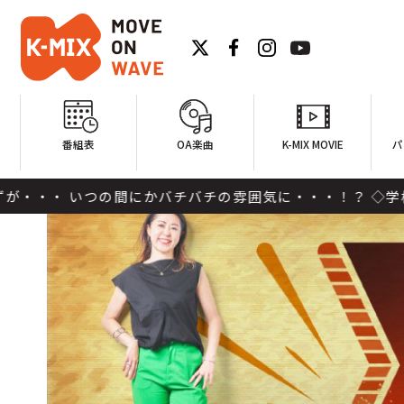
番組表
OA楽曲
K-MIX MOVIE
パ
いつの間にかバチバチの雰囲気に・・・！？ ◇学校運営戦略会議掲