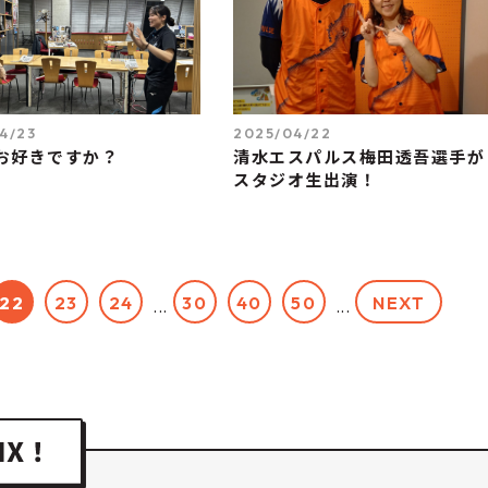
4/23
2025/04/22
お好きですか？
清水エスパルス梅田透吾選手が
スタジオ生出演！
22
23
24
30
40
50
NEXT
...
...