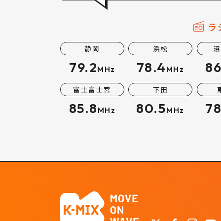
ラ
静岡
浜松
沼
79.2
78.4
86
MHz
MHz
富士富士宮
下田
85.8
80.5
78
MHz
MHz