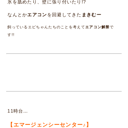
氷を舐めたり、壁に張り付いたり!?
なんとか
エアコン
を回避してきた
まきむー
飼っているエビちゃんたちのことを考えて
エアコン解禁
で
す!!
11時台…
【エマージェンシーセンター♪】