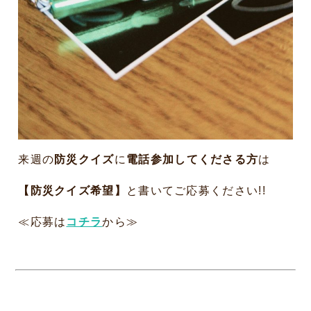
来週の
防災クイズ
に
電話参加してくださる方
は
【防災クイズ希望】
と
書いてご応募ください!!
≪応募は
コチラ
から≫