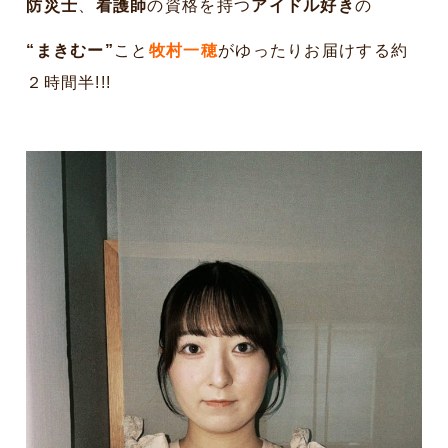
防災士
、
看護師
の資格を持つ
アイドル好き
の
“まきむー”
こと
牧村一穂
がゆったりお届けする約
２時間半!!!