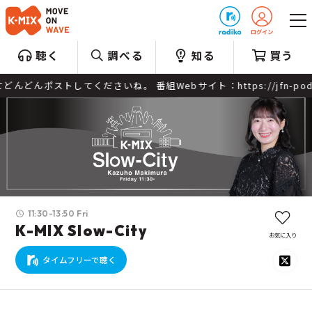
プレゼント
聴く
調べる
知る
買う
ト：https://jfn-pods.com/program/59121 メッセージ
11:30-13:50 Fri
K-MIX Slow-City
お気に入り
タイムフリーで聴く