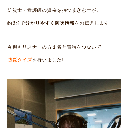
防災士・看護師の資格を持つ
まきむー
が、
約3分で
分かりやすく防災情報
をお伝えします!
今週もリスナーの方１名と電話をつないで
防災クイズ
を行いました!!