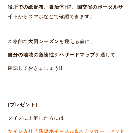
役所での紙配布
、
自治体HP
、
国交省のポータルサ
イト
からスマホなどで確認できます。
本格的な
大雨シーズン
を迎える前に、
自分の地域の危険性
を
ハザードマップ
を通して
確認しておきましょう!!!
[プレゼント]
クイズに正解した方には
サイン入り「防災ホイッスル&ステッカー」セット