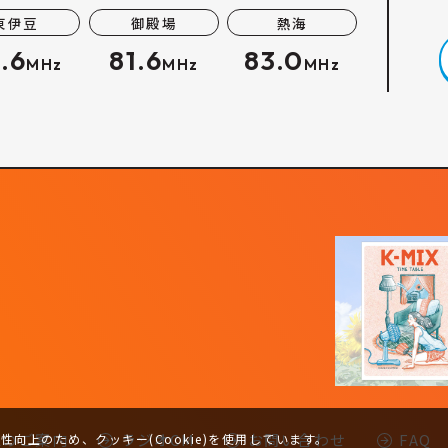
東伊豆
御殿場
熱海
.6
81.6
83.0
MHz
MHz
MHz
-Kのご案内
ラジオCM
お問い合わせ
FAQ
向上のため、クッキー(Cookie)を使用しています。