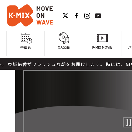
番組表
OA楽曲
K-MIX MOVIE
パ
佑香がフレッシュな朝をお届けします。 時には、旬な農産物