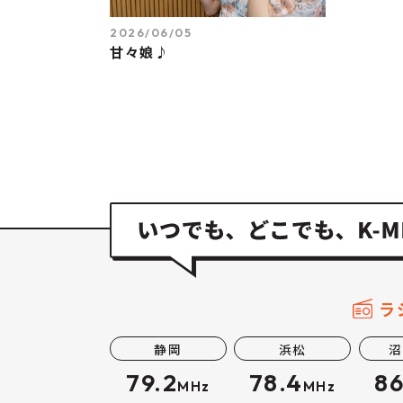
2026/06/05
甘々娘♪
ラ
静岡
浜松
沼
79.2
78.4
86
MHz
MHz