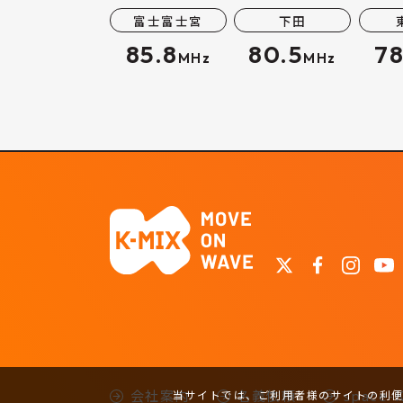
富士富士宮
下田
85.8
80.5
78
MHz
MHz
会社案内
名義依頼
space
当サイトでは、ご利用者様のサイトの利便性