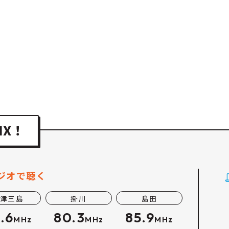
ジオで聴く
津三島
掛川
島田
.6
80.3
85.9
MHz
MHz
MHz