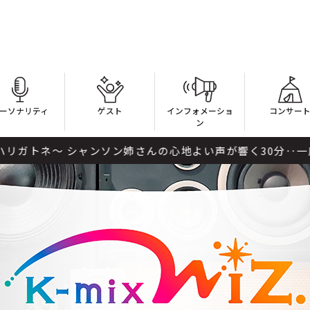
ーソナリティ
ゲスト
インフォメーショ
コンサー
ン
シャンソン姉さんの心地よい声が響く30分‥一度聞いたら