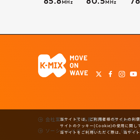
85.8
80.5
78
MHz
MHz
会社案内
名義依頼
space
当サイトでは、ご利用者様のサイトの利便性
サイトのクッキー(Cookie)の使用に関し
ソーシャルメディアポリシー
サイ
当サイトをご利用いただく際は、当サイ