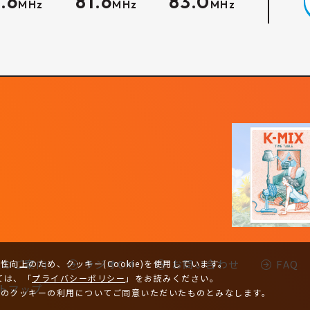
.6
81.6
83.0
MHz
MHz
MHz
-Kのご案内
ラジオCM
お問い合わせ
FAQ
向上のため、クッキー(Cookie)を使用しています。
ては、
「
プライバシーポリシー
」をお読みください。
トマップ
トのクッキーの利用についてご同意いただいたものとみなします。