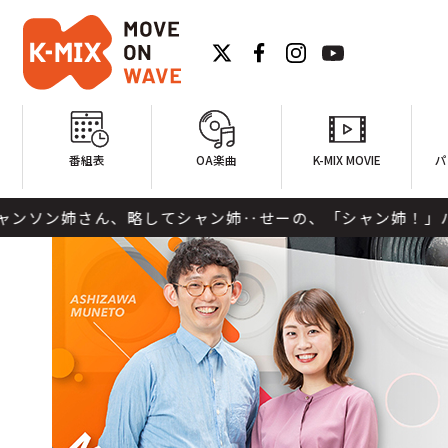
番組表
OA楽曲
K-MIX MOVIE
パ
ん、略してシャン姉‥せーの、「シャン姉！」ハリガトネ〜 