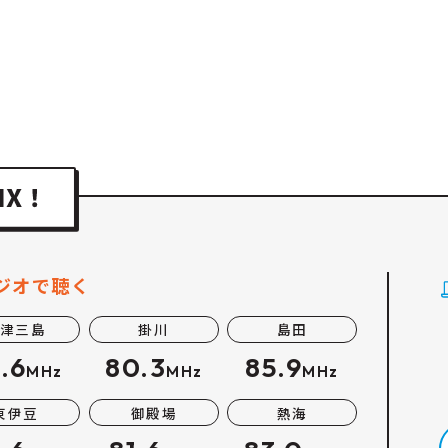
ジオで聴く
津三島
掛川
島田
.6
80.3
85.9
MHz
MHz
MHz
東伊豆
御殿場
熱海