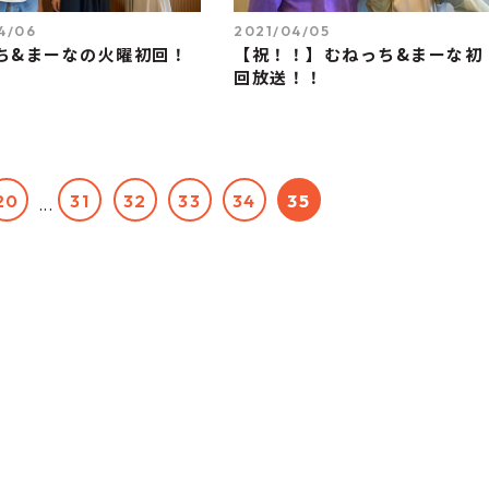
4/06
2021/04/05
ち&まーなの火曜初回！
【祝！！】むねっち&まーな初
回放送！！
20
31
32
33
34
35
...