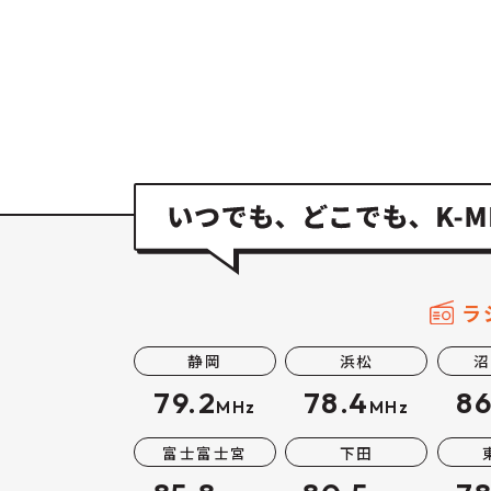
ラ
静岡
浜松
沼
79.2
78.4
86
MHz
MHz
富士富士宮
下田