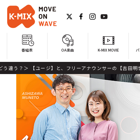
番組表
OA楽曲
K-MIX MOVIE
パ
リーアナウンサーの【吉田明世】がお届けする「ONE MORNI