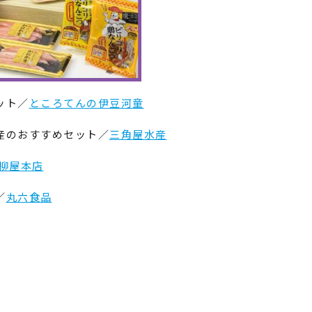
ット／
ところてんの伊豆河童
産のおすすめセット／
三角屋水産
柳屋本店
／
丸六食品