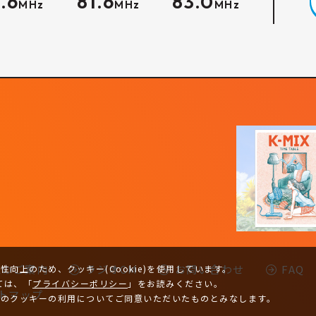
.6
81.6
83.0
MHz
MHz
MHz
-Kのご案内
ラジオCM
お問い合わせ
FAQ
向上のため、クッキー(Cookie)を使用しています。
ては、
「
プライバシーポリシー
」をお読みください。
トマップ
トのクッキーの利用についてご同意いただいたものとみなします。