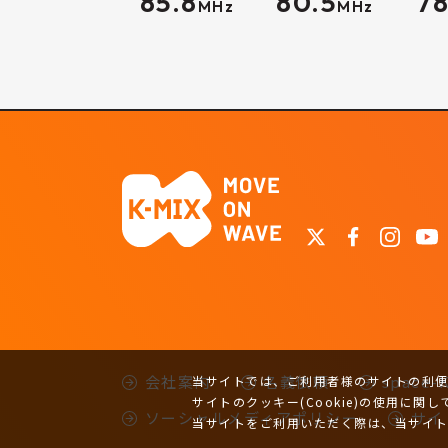
85.8
80.5
78
MHz
MHz
会社案内
名義依頼
space
当サイトでは、ご利用者様のサイトの利便性
サイトのクッキー(Cookie)の使用に関し
ソーシャルメディアポリシー
サイ
当サイトをご利用いただく際は、当サイ