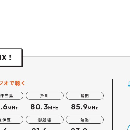
ジオで聴く
津三島
掛川
島田
.6
80.3
85.9
MHz
MHz
MHz
東伊豆
御殿場
熱海