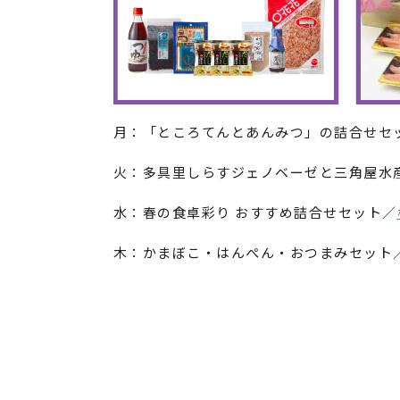
月：「ところてんとあんみつ」の詰合せセ
火：多具里しらすジェノベーゼと三角屋水
水：春の食卓彩り おすすめ詰合せセット／
木：かまぼこ・はんぺん・おつまみセット