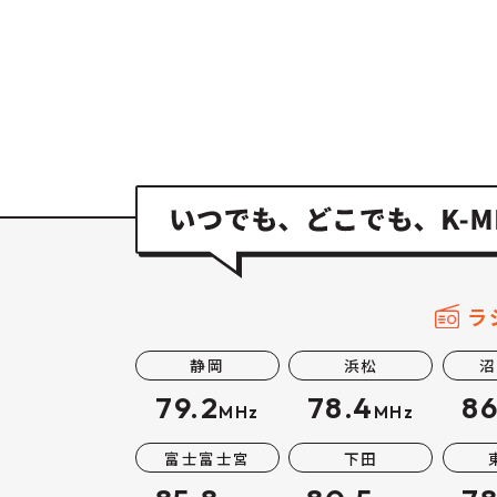
ラ
静岡
浜松
沼
79.2
78.4
86
MHz
MHz
富士富士宮
下田