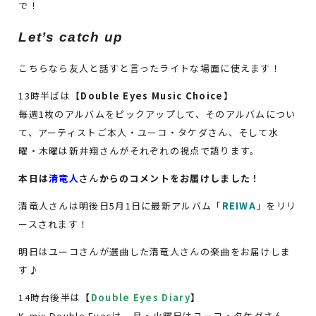
で！
Let’s catch up
こちらなら友人と話すと言ったライトな場面に使えます！
13時半ばは
【Double Eyes Music Choice】
毎週1枚のアルバムをピックアップして、そのアルバムについ
て、アーティストご本人・ユーコ・タケダさん、そして水
曜・木曜は新井翔さんがそれぞれの視点で語ります。
本日は
清竜人
さん
からのコメントをお届けしました！
清竜人さんは明後日5月1日に最新アルバム「
REIWA
」をリリ
ースされます！
明日はユーコさんが選曲した清竜人さんの楽曲をお届けしま
す♪
14時台後半は
【
Double Eyes Diary
】
K-mix Double Eyesは、月・火曜日はユーコ・タケダさん、