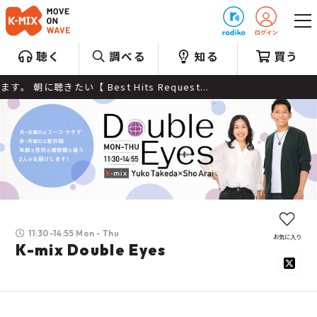
プレゼント
聴く
調べる
知る
買う
est Hits Request...
11:30-14:55 Mon - Thu
お気に入り
K-mix Double Eyes