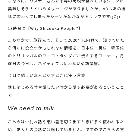
ちなみに、リスナーさんが千尋の両親が食べているシーンが
美味しそう！というメッセージがありましたが、ADはあの後
豚に変わってしまったシーンがなかなかトラウマです(;O;)
13時台は【Why Shizuoka People?】
まちなかで、旅行先で、そして2020年に向けて、知っていた
ら何かに役立つかもしれない情報を、日本語・英語・韓国語
のトリリンガルのユーコ・タケダがお伝えするコーナー。月
曜日の今日は、ネイティブは使わない英語講座。
今日は親しい友人と話すときに使う言葉
話しはじめる時や話したい時から話す必要があるということ
で
We need to talk
こちらは…別れ話や悪い話を切り出すときに多く使われるた
め、友人との会話には適していません。ですのでこちらの方