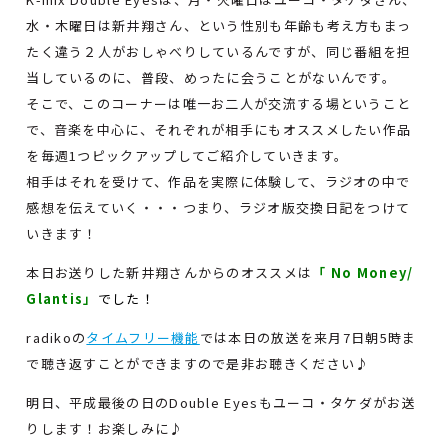
水・木曜日は新井翔さん、という性別も年齢も考え方もまっ
たく違う２人がおしゃべりしているんですが、同じ番組を担
当しているのに、普段、めったに会うことがないんです。
そこで、このコーナーは唯一お二人が交流する場ということ
で、音楽を中心に、それぞれが相手にもオススメしたい作品
を毎週1つピックアップしてご紹介していきます。
相手はそれを受けて、作品を実際に体験して、ラジオの中で
感想を伝えていく・・・つまり、ラジオ版交換日記をつけて
いきます！
本日お送りした新井翔さんからのオススメは
「 No Money/
Glantis」
でした！
radikoの
タイムフリー機能
では本日の放送を来月7日朝5時ま
で聴き返すことができますので是非お聴きください♪
明日、平成最後の日のDouble Eyesもユーコ・タケダがお送
りします！お楽しみに♪