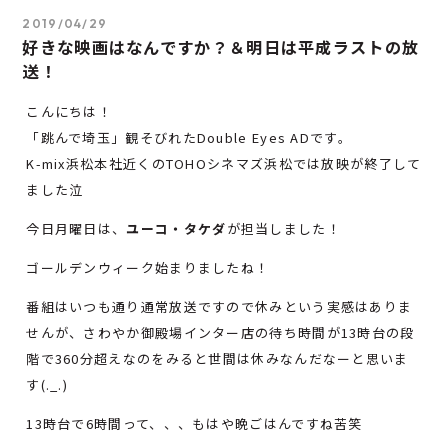
2019/04/29
好きな映画はなんですか？＆明日は平成ラストの放
送！
こんにちは！
「跳んで埼玉」観そびれたDouble Eyes ADです。
K-mix浜松本社近くのTOHOシネマズ浜松では放映が終了して
ました泣
今日月曜日は、
ユーコ・タケダ
が担当しました！
ゴールデンウィーク始まりましたね！
番組はいつも通り通常放送ですので休みという実感はありま
せんが、さわやか御殿場インター店の待ち時間が13時台の段
階で360分超えなのをみると世間は休みなんだなーと思いま
す(._.)
13時台で6時間って、、、もはや晩ごはんですね苦笑