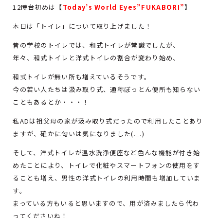
12時台初めは
【
Today’s World Eyes”FUKABORI”
】
本日は「トイレ」について取り上げました！
昔の学校のトイレでは、和式トイレが常識でしたが、
年々、和式トイレと洋式トイレの割合が変わり始め、
和式トイレが無い所も増えているそうです。
今の若い人たちは汲み取り式、通称ぼっとん便所も知らない
こともあるとか・・・！
私ADは祖父母の家が汲み取り式だったので利用したことあり
ますが、確かに匂いは気になりました(._.)
そして、洋式トイレが温水洗浄便座など色んな機能が付き始
めたことにより、トイレで化粧やスマートフォンの使用をす
ることも増え、男性の洋式トイレの利用時間も増加していま
す。
まっている方もいると思いますので、用が済みましたら代わ
ってくださいね！