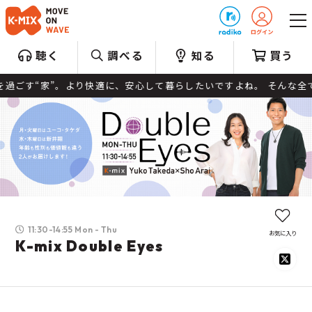
プレゼント
聴く
調べる
知る
買う
“家”。より快適に、安心して暮らしたいですよね。 そんな全ての人
11:30-14:55 Mon - Thu
お気に入り
K-mix Double Eyes