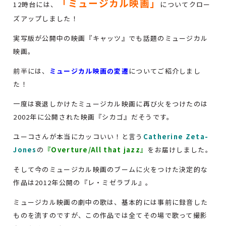
「ミュージカル映画」
12時台には、
についてクロー
ズアップしました！
実写版が公開中の映画『キャッツ』でも話題のミュージカル
映画。
前半には、
ミュージカル映画の変遷
についてご紹介しまし
た！
一度は衰退しかけたミュージカル映画に再び火をつけたのは
2002年に公開された映画『シカゴ』だそうです。
ユーコさんが本当にカッコいい！と言う
Catherine Zeta-
Jones
の
『Overture/All that jazz』
をお届けしました。
そして今のミュージカル映画のブームに火をつけた決定的な
作品は2012年公開の『レ・ミゼラブル』。
ミュージカル映画の劇中の歌は、基本的には事前に録音した
ものを流すのですが、この作品では全てその場で歌って撮影