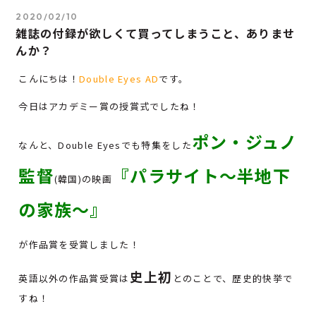
2020/02/10
雑誌の付録が欲しくて買ってしまうこと、ありませ
んか？
こんにちは！
Double Eyes AD
です。
今日はアカデミー賞の授賞式でしたね！
ポン・ジュノ
なんと、Double Eyesでも特集をした
監督
『パラサイト～半地下
(韓国)の映画
の家族～』
が作品賞を受賞しました！
史上初
英語以外の作品賞受賞は
とのことで、歴史的快挙で
すね！