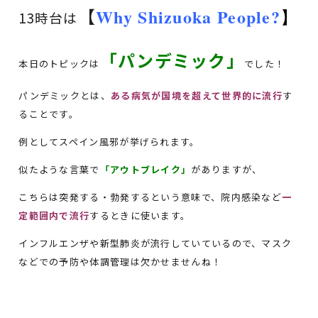
【
Why Shizuoka People?
】
13時台は
「パンデミック」
本日のトピックは
でした！
パンデミックとは、
ある病気が国境を超えて世界的に流行
す
ることです。
例としてスペイン風邪が挙げられます。
似たような言葉で
「アウトブレイク」
がありますが、
こちらは突発する・勃発するという意味で、院内感染など
一
定範囲内で流行
するときに使います。
インフルエンザや新型肺炎が流行していているので、マスク
などでの予防や体調管理は欠かせませんね！