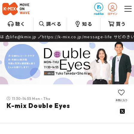
プレゼント
聴く
調べる
知る
買う
//k-mix.co.jp/message-life サビのきいたメッ...
11:30-14:55 Mon - Thu
お気に入り
K-mix Double Eyes