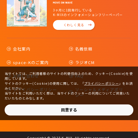
3ヶ月に1回発行している
K-MIXのインフォメーションフリーペーパー
くわしく見る
会社案内
名義依頼
space-Kのご案内
ラジオCM
当サイトでは、ご利用者様のサイトの利便性向上のため、クッキー(Cookie)を使
お問い合わせ
FAQ
用しています。
サイトのクッキー(Cookie)の使用に関しては、
「
プライバシーポリシー
」をお読
みください。
プライバシーポリシー
ソーシャルメディアポリ
当サイトをご利用いただく際は、当サイトのクッキーの利用についてご同意いた
シー
だいたものとみなします。
サイトマップ
同意する
Copyright © 2023 K-MIX. All rights reserved.