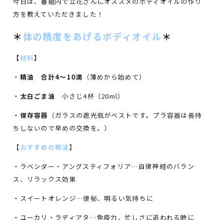
今日は、番組内で立花さんにオススメのボディオイルの作り
方を教えていただきました！
＊
体の精度をあげるボディオイル
＊
【
材料
】
・
精油 合計4～10滴
（薄めから始めて）
・
太白ごま油
小さじ4杯（20ml）
・
保存容器
（ガラスの遮光瓶がベストです。プラ容器は長持
ちしないので早めの交換を。）
【
おすすめの精油
】
・ラベンダー・アングスティフォリア…自律神経のバラン
ス、リラックス効果
・スイートオレンジ…便秘、明るい気持ちに
・ユーカリ・ラディアタ…免疫力、忙しさに追われる時に