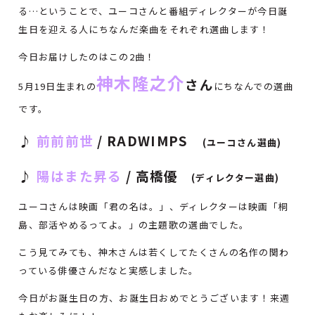
る…ということで、ユーコさんと番組ディレクターが今日誕
生日を迎える人にちなんだ楽曲をそれぞれ選曲します！
今日お届けしたのはこの2曲！
神木隆之介
さん
5月19日生まれの
にちなんでの選曲
です。
♪
前前前世
/ RADWIMPS
(ユーコさん選曲)
♪
陽はまた昇る
/ 高橋優
(ディレクター選曲)
ユーコさんは映画「君の名は。」、ディレクターは映画「桐
島、部活やめるってよ。」の主題歌の選曲でした。
こう見てみても、神木さんは若くしてたくさんの名作の関わ
っている俳優さんだなと実感しました。
今日がお誕生日の方、お誕生日おめでとうございます！来週