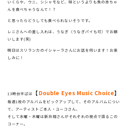
いくらや、ウニ、シシャモなど、味というよりも魚の赤ちゃ
んを食べちゃうなんて！？
と思ったらどうしても食べられないそうです。
レニさんへの差し入れは、うなぎ（うなぎパイも可）でお願
いします(笑)
明日はスリランカのイシャーラさんにお話を伺います！お楽
しみに！
【
Double
E
yes Music Choice
】
13時台半ばは
毎週1枚のアルバムをピックアップして、そのアルバムについ
て、アーティストご本人・ユーコさん、
そして水曜・木曜は新井翔さんがそれぞれの視点で語るこの
コーナー。