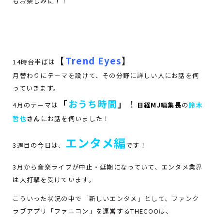
もお楽しみに！！
【
Trend Eyes
】
14時台半ばは
月替わりにテーマを設けて、その分野に詳しい人にお話を伺
っていきます。
「
おうち時間
」
！
4月のテーマは
日経MJ編集長
の
鈴木
哲也
さん
にお話を伺いました！
エンタメ編
3週目の今日は、
です！
3月から音楽ライブが中止・延期になっていて、エンタメ業界
は大打撃を受けています。
こういった状況の中で「新しいエンタメ」として、ファンク
ラブアプリ「ファニコン」を運営するTHECOOは、