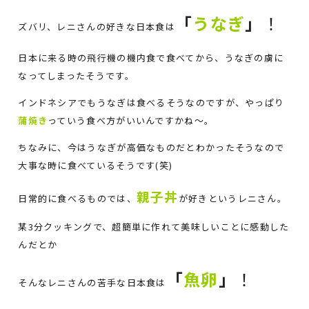
「
うなぎ
」
！
ズバリ、レニさんの好きな日本食は
日本に来る時の飛行機の機内食で食べてから、うなぎの虜に
なってしまったそうです。
インドネシアでもうなぎは食べるそうなのですが、やっぱり
蒲焼き
っていう食べ方がいいんですかね～。
ちなみに、今はうなぎが高価なものだとわかったそうなので
大事な時に食べているそうです(笑)
親子丼
日常的に食べるものでは、
が好きというレニさん。
某3分クッキングで、超簡単に作れて美味しいことに感動した
んだとか
「
魚卵
」
！
そんなレニさんの苦手な日本食は