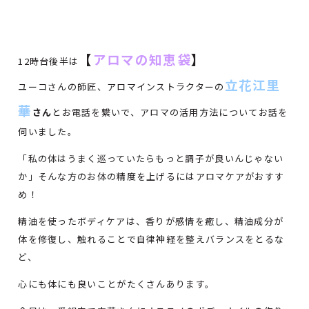
【
アロマの知恵袋
】
12時台後半は
立花江里
ユーコさんの師匠、アロマインストラクターの
華
さん
とお電話を繋いで、アロマの活用方法についてお話を
伺いました。
「私の体はうまく巡っていたらもっと調子が良いんじゃない
か」そんな方のお体の精度を上げるにはアロマケアがおすす
め！
精油を使ったボディケアは、香りが感情を癒し、精油成分が
体を修復し、触れることで自律神経を整えバランスをとるな
ど、
心にも体にも良いことがたくさんあります。