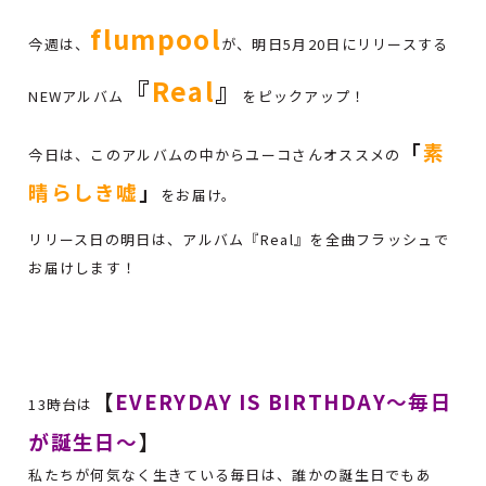
flumpool
今週は、
が、明日5月20日にリリースする
『
Real
』
NEWアルバム
をピックアップ！
「
素
今日は、このアルバムの中からユーコさんオススメの
晴らしき嘘
」
をお届け。
リリース日の明日は、アルバム『Real』を全曲フラッシュで
お届けします！
【
EVERYDAY IS BIRTHDAY～毎日
13時台は
が誕生日～
】
私たちが何気なく生きている毎日は、誰かの誕生日でもあ