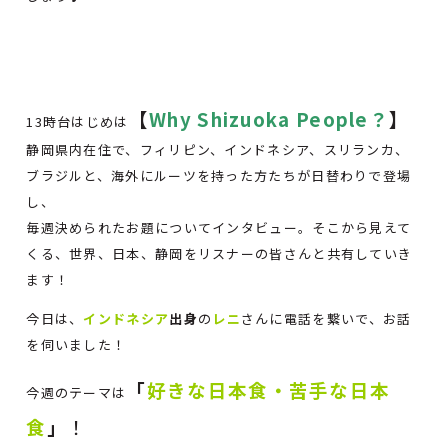
【
Why Shizuoka People？
】
13時台はじめは
静岡県内在住で、フィリピン、インドネシア、スリランカ、
ブラジルと、海外にルーツを持った方たちが日替わりで登場
し、
毎週決められたお題についてインタビュー。そこから見えて
くる、世界、日本、静岡をリスナーの皆さんと共有していき
ます！
今日は、
インドネシア
出身
の
レニ
さんに電話を繋いで、お話
を伺いました！
「
好きな日本食・苦手な日本
今週のテーマは
食
」
！