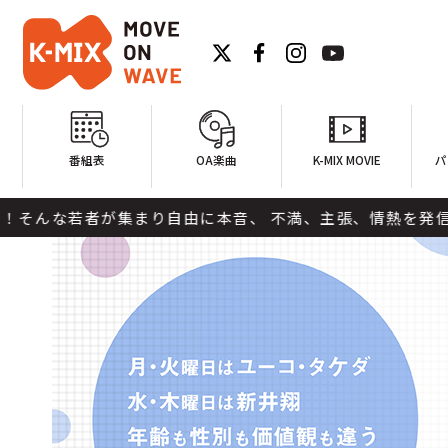
番組表
OA楽曲
K-MIX MOVIE
パ
自由に本音、 不満、主張、情熱を発信する番組です！ パーソ