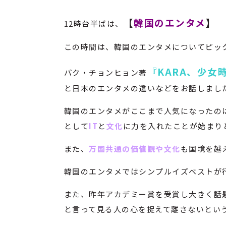
【
韓国のエンタメ
】
12時台半ばは、
この時間は、韓国のエンタメについてピッ
『KARA、少女
パク・チョンヒョン著
と日本のエンタメの違いなどをお話しまし
韓国のエンタメがここまで人気になったのは
として
IT
と
文化
に力を入れたことが始まり
また、
万国共通の価値観や文化
も国境を越
韓国のエンタメではシンプルイズベストが
また、昨年アカデミー賞を受賞し大きく話
と言って見る人の心を捉えて離さないとい