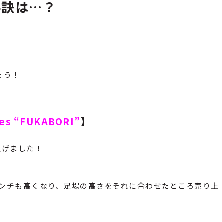
秘訣は…？
ょう！
yes “FUKABORI”
】
上げました！
センチも高くなり、足場の高さをそれに合わせたところ売り上