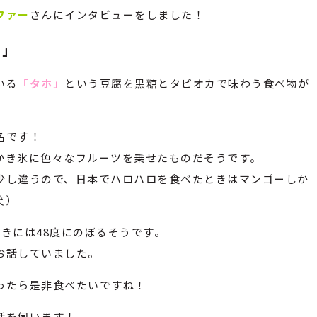
ファー
さんにインタビューをしました！
？
」
いる
「タホ」
という豆腐を黒糖とタピオカで味わう食べ物が
名です！
かき氷に色々なフルーツを乗せたものだそうです。
少し違うので、日本でハロハロを食べたときはマンゴーしか
笑）
きには48度にのぼるそうです。
お話していました。
ったら是非食べたいですね！
話を伺います！