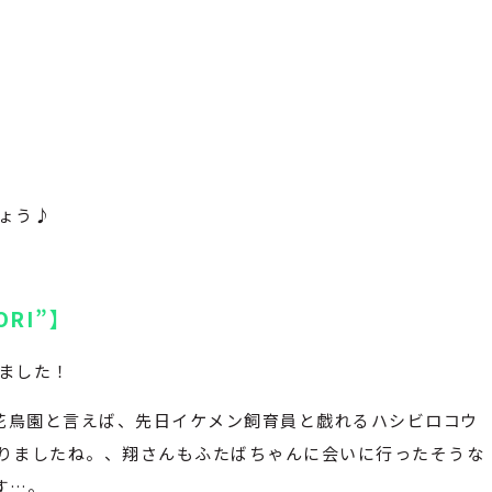
しょう♪
BORI”】
しました！
花鳥園と言えば、先日イケメン飼育員と戯れるハシビロコウ
なりましたね。、翔さんもふたばちゃんに会いに行ったそうな
す…。