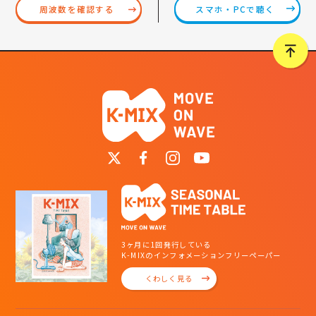
スマホ・PCで聴く
周波数を確認する
3ヶ月に1回発行している
K-MIXのインフォメーションフリーペーパー
くわしく見る