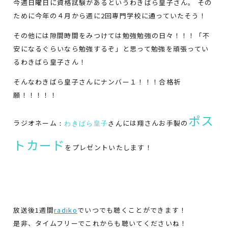
今週日曜日に資格試験があるというわきばら皇子さん。 その
ために今年の４月から週に2回専門学校に通っていたそう！
その他には隙間時間をみつけては勉強勉強の日々！！！「不
安になるぐらいなら勉強するぞ」と思って勉強を頑張ってい
るわきばら皇子さん！
そんなわきばら皇子さんにナンバー１！！！合格祈
願！！！！！
ポス
ラジオネーム
には翔さんお手製の
：
わきばら皇子
さん
トカード
をプレゼントいたします！
放送後1週間
radiko
でいつでも聴くことができます！
是非、タイムフリーでこれからも聴いてくださいね！