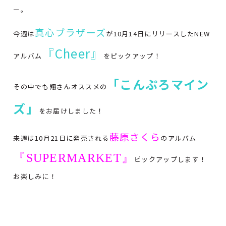
ー。
真心ブラザーズ
今週は
が10月14日にリリースしたNEW
『Cheer』
アルバム
をピックアップ！
「こんぷろマイン
その中でも翔さんオススメの
ズ」
をお届けしました！
藤原さくら
来週は10月21日に発売される
のアルバム
『SUPERMARKET』
ピックアップします！
お楽しみに！