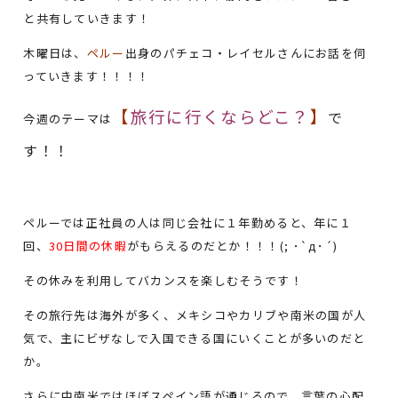
と共有していきます！
木曜日は、
ペルー
出身のパチェコ・レイセルさんにお話を伺
っていきます！！！！
【
旅行に行くならどこ？
】
で
今週のテーマは
す
！！
ペルーでは正社員の人は同じ会社に１年勤めると、年に１
回、
30日間の休暇
がもらえるのだとか！！！(; ･`д･´)
その休みを利用してバカンスを楽しむそうです！
その旅行先は海外が多く、メキシコやカリブや南米の国が人
気で、主にビザなしで入国できる国にいくことが多いのだと
か。
さらに中南米ではほぼスペイン語が通じるので、言葉の心配