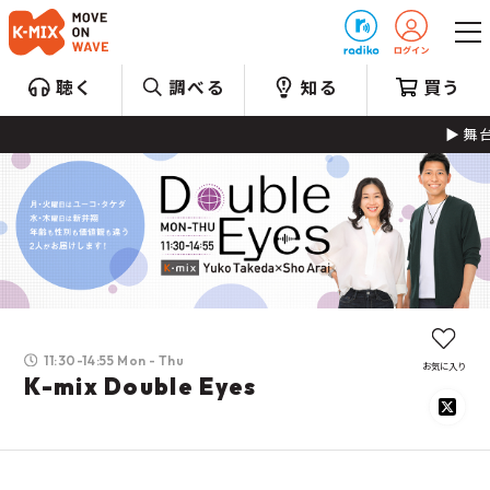
プレゼント
聴く
調べる
知る
買う
舞台や
11:30-14:55 Mon - Thu
お気に入り
K-mix Double Eyes