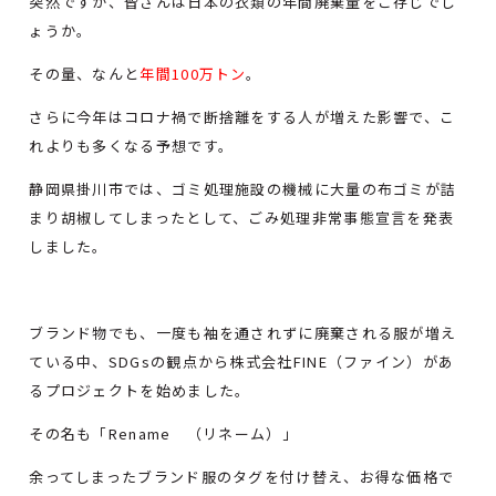
突然ですが、皆さんは日本の衣類の年間廃棄量をご存じでし
ょうか。
その量、なんと
年間100万トン
。
さらに今年はコロナ禍で断捨離をする人が増えた影響で、こ
れよりも多くなる予想です。
静岡県掛川市では、ゴミ処理施設の機械に大量の布ゴミが詰
まり胡椒してしまったとして、ごみ処理非常事態宣言を発表
しました。
ブランド物でも、一度も袖を通されずに廃棄される服が増え
ている中、SDGsの観点から株式会社FINE（ファイン）があ
るプロジェクトを始めました。
その名も「Rename （リネーム）」
余ってしまったブランド服のタグを付け替え、お得な価格で