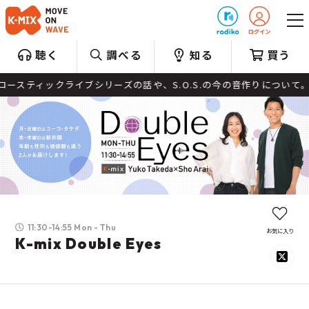
プレゼント
聴く
調べる
知る
買う
ースティックライブシリーズの話や、S.O.S.の今の音作りについて。 さらには、
11:30-14:55 Mon - Thu
お気に入り
K-mix Double Eyes