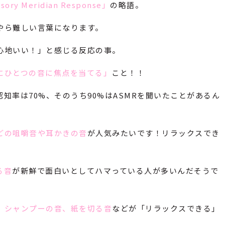
sory Meridian Response」
の略語。
やら難しい言葉になります。
心地いい！」と感じる反応の事。
にひとつの音に焦点を当てる」
こと！！
知率は70%、そのうち90%はASMRを聞いたことがあるん
どの咀嚼音や耳かきの音
が人気みたいです！リラックスでき
る音
が新鮮で面白いとしてハマっている人が多いんだそうで
、シャンプーの音、紙を切る音
などが「リラックスできる」