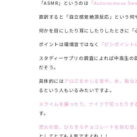
「ASMR」というのは
「Autonomous Sen
直訳すると「自立感覚絶頂反応」という何
何かを目にしたり耳にしたりしたときに「
ポイントは環境音ではなく
「ピンポイント
スタディーサプリの調査によれば中高生の認
だそう。
具体的には
アロエをかじる音や、氷、飴な
るという人もいるみたいですよ。
スライムを握ったり、ナイフで切ったりす
す。
焚火の音、ひたすらチョコレートを刻む音
としてとても人気ですよね！！