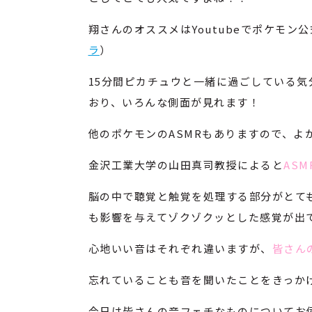
翔さんのオススメはYoutubeでポケモン
ラ
）
15分間ピカチュウと一緒に過ごしている
おり、いろんな側面が見れます！
他のポケモンのASMRもありますので、よ
金沢工業大学の山田真司教授によると
AS
脳の中で聴覚と触覚を処理する部分がとて
も影響を与えてゾクゾクッとした感覚が出
心地いい音はそれぞれ違いますが、
皆さん
忘れていることも音を聞いたことをきっか
今日は皆さんの音フェチなものについてお