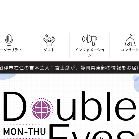
ーソナリティ
ゲスト
インフォメーショ
コンサー
ン
：富士彦が、静岡県東部の情報をお届け！ ●14...