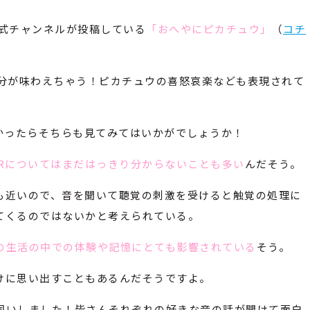
公式チャンネルが投稿している
「おへやにピカチュウ」
（
コチ
気分が味わえちゃう！ピカチュウの喜怒哀楽なども表現されて
かったらそちらも見てみてはいかがでしょうか！
MRについてはまだはっきり分からないことも多い
んだそう。
も近いので、音を聞いて聴覚の刺激を受けると触覚の処理に
てくるのではないかと考えられている。
の生活の中での体験や記憶にとても影響されている
そう。
けに思い出すこともあるんだそうですよ。
伺いしました！皆さんそれぞれの好きな音の話が聞けて面白