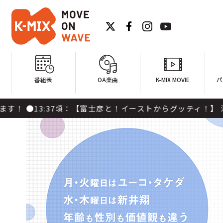
番組表
OA楽曲
K-MIX MOVIE
パ
【富士彦と！イーストからグッティ！】 沼津市在住の吉本芸人