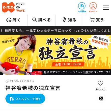
プレゼント
聴く
調べる
知る
買う
毎週変わる、一風変わったテーマに沿って inariの4人が楽しくおし
21:30-22:00 Fri
神谷宥希枝の独立宣言
お気に入り
タイムフリーで聴く