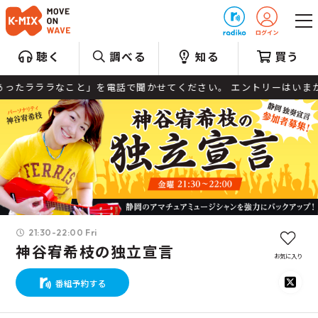
プレゼント
聴く
調べる
知る
買う
ララなこと」を電話で聞かせてください。 エントリーはいまから受け付け開始。 
21:30-22:00 Fri
神谷宥希枝の独立宣言
お気に入り
番組予約する