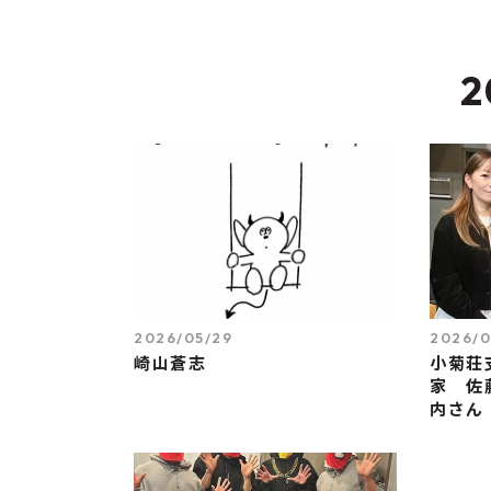
2
2026/05/29
2026/0
崎山蒼志
小菊荘
家 佐
内さん