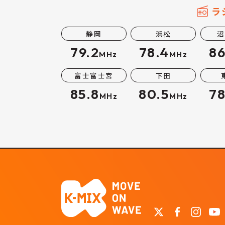
ラ
静岡
浜松
沼
79.2
78.4
86
MHz
MHz
富士富士宮
下田
85.8
80.5
78
MHz
MHz