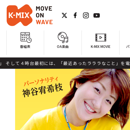
番組表
OA楽曲
K-MIX MOVIE
パ
時台最初には、「最近あったラララなこと」を電話で聞かせてください。 