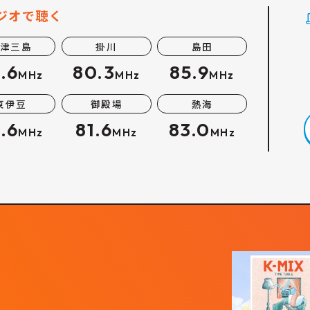
ジオで聴く
津三島
掛川
島田
.6
80.3
85.9
MHz
MHz
MHz
東伊豆
御殿場
熱海
.6
81.6
83.0
MHz
MHz
MHz