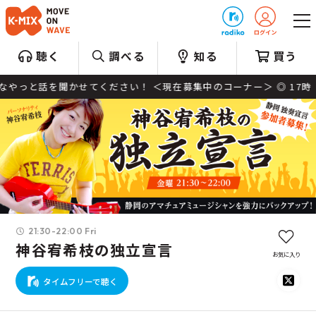
プレゼント
聴く
調べる
知る
買う
んなやっと話を聞かせてください！ ＜現在募集中のコーナー＞ ◎ 17時
21:30-22:00 Fri
神谷宥希枝の独立宣言
お気に入り
タイムフリーで聴く