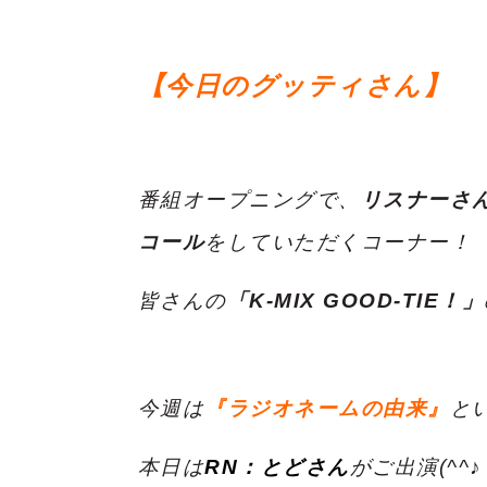
【今日のグッティさん】
番組オープニングで、
リスナーさ
コール
をしていただくコーナー！
皆さんの
「K-MIX GOOD-TIE！」
今週は
『ラジオネームの由来』
と
本日は
RN：とどさん
がご出演(^^♪