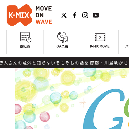
番組表
OA楽曲
K-MIX MOVIE
パ
知らないそもそもの話を 麒麟・川島明がじっくりと紐解きま