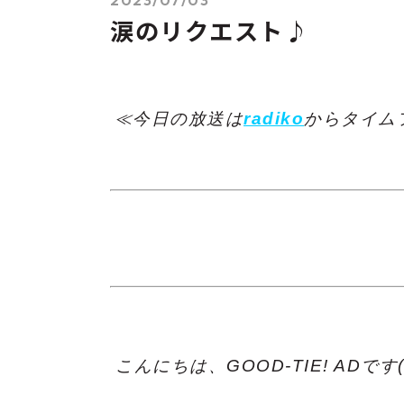
涙のリクエスト♪
≪今日の放送は
radiko
からタイム
こんにちは、GOOD-TIE! ADです(