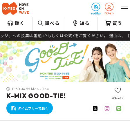
プレゼント
聴く
調べる
知る
買う
ください。 選曲は、【 Best Hits Morning 】と題して、
11:30-14:55 Mon - Thu
K-MIX GOOD-TIE!
お気に入り
タイムフリーで聴く