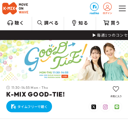
プレゼント
聴く
調べる
知る
買う
毎週1つのコンセプ
11:30-14:55 Mon - Thu
K-MIX GOOD-TIE!
お気に入り
タイムフリーで聴く