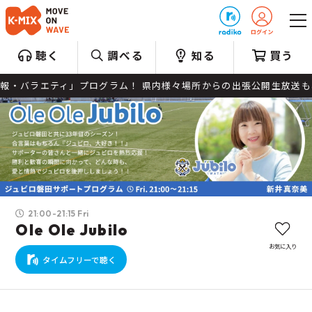
プレゼント
聴く
調べる
知る
買う
・バラエティ」プログラム！ 県内様々場所からの出張公開生放送も
21:00-21:15 Fri
Ole Ole Jubilo
お気に入り
タイムフリーで聴く