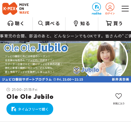
プレゼント
聴く
調べる
知る
買う
育児の合間、部活のあと、どんなシーンでもOKです。皆さんの“ご褒美メ
21:00-21:15 Fri
Ole Ole Jubilo
お気に入り
タイムフリーで聴く