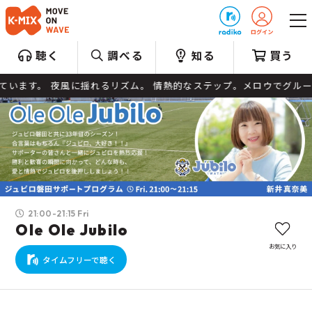
プレゼント
聴く
調べる
知る
買う
ます。 夜風に揺れるリズム。 情熱的なステップ。メロウでグルーヴィ
21:00-21:15 Fri
Ole Ole Jubilo
お気に入り
タイムフリーで聴く