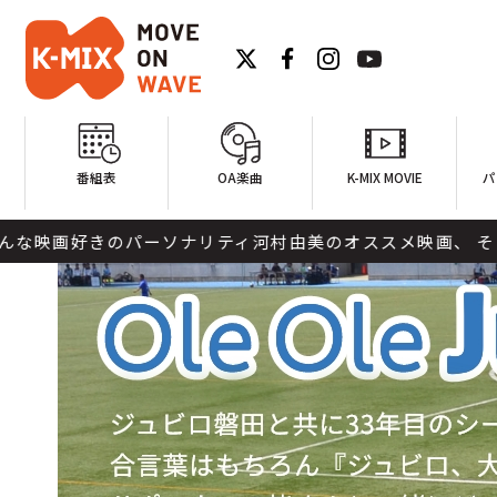
番組表
OA楽曲
K-MIX MOVIE
パ
きのパーソナリティ河村由美のオススメ映画、 そしてサウン