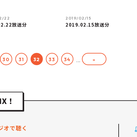
2/22
2019/02/15
02.22放送分
2019.02.15放送分
30
31
32
33
34
»
...
ジオで聴く