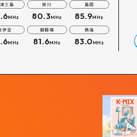
津三島
掛川
島田
.6
80.3
85.9
MHz
MHz
MHz
東伊豆
御殿場
熱海
.6
81.6
83.0
MHz
MHz
MHz