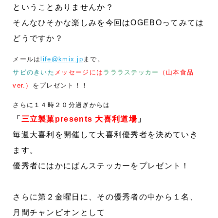
ということありませんか？
そんなひそかな楽しみを今回はOGEBOってみては
どうですか？
メールは
life@kmix.jp
まで。
サビのきいた
メッセージには
ラララステッカー
（山本食品
ver.）
をプレゼント！！
さらに１４時２０分過ぎからは
「
三立製菓presents 大喜利道場
」
毎週大喜利を開催して
大喜利優秀者を決めていき
ます。
優秀者にはかにぱんステッカーをプレゼント！
さらに第２金曜日に、その優秀者の中から１名、
月間チャンピオンとして