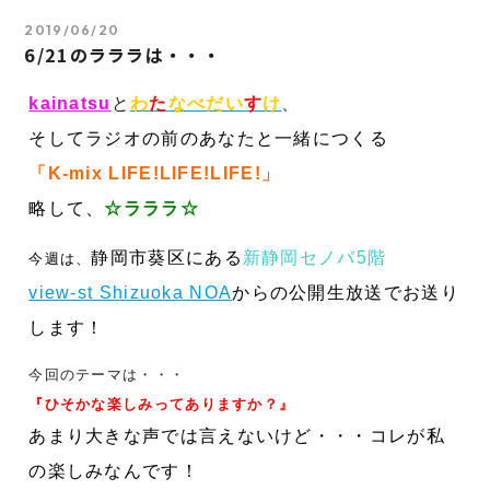
2019/06/20
6/21のラララは・・・
kainatsu
と
わ
た
なべだい
す
け
、
そしてラジオの前のあなたと一緒につくる
「K-mix LIFE!LIFE!LIFE!」
略して、
☆
ラララ☆
静岡市葵区にある
新静岡セノバ5階
今週は、
view-st Shizuoka NOA
からの公開生放送でお送り
します！
今回のテーマは・・・
『ひそかな楽しみってありますか？』
あまり大きな声では言えないけど・・・コレが私
の楽しみなんです！