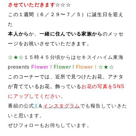
させていただきます
☆☆☆
この１週間（６
／２９〜７／５）に誕生日を迎え
た
本人から
か、
一緒に住んでいる家族から
のメッセ
ージをお祝いさせていただきます。
☆★☆
１５時４５分頃からはセキスイハイム東海
presents
Flower！
Flower !
Flower！
☆★☆
このコーナーでは、近所で見つけたお花。アナタ
が育てているお花。飾っている
お花の写真をSNS
にアップしてください。
番組の公式
X
＆
インスタグラム
でも報告していきた
いと思います。
ぜひフォローもお待ちしています。