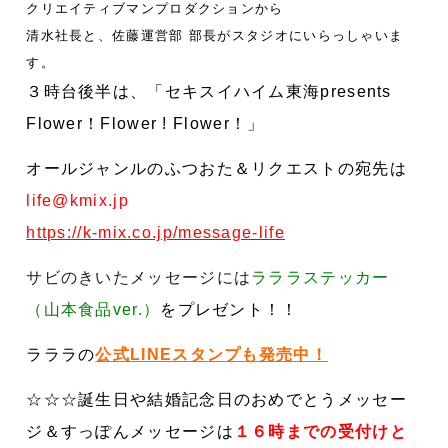
クリエイティブマンプロダクションから
清水社長と、
佐藤運営部 部長がスタジオにいらっしゃいま
す。
３時台後半は、「セキスイハイム東海presents
Flower！Flower ! Flower！」
オールジャンルのふつおた＆リクエストの宛先は
life@kmix.jp
https://k-mix.co.jp/message-life
サビのきいたメッセージには
ラララステッカー
（山本食品ver.）
をプレゼント！！
ラララの
公式LINEスタンプも発売中！
☆☆☆誕生日や結婚記念日のおめでとうメッセー
ジ＆すっぽんメッセージは
１６時までの受付けと