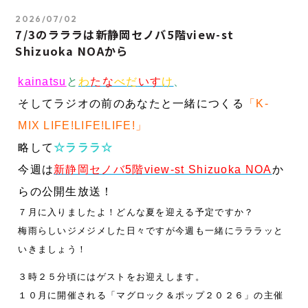
2026/07/02
7/3のラララは新静岡セノバ5階view-st
Shizuoka NOAから
kainatsu
と
わ
た
な
べだ
い
す
け
、
そしてラジオの前のあなたと一緒につくる
「K-
MIX LIFE!LIFE!LIFE!」
略して
☆ラララ☆
今週は
新静岡セノバ5階view-st Shizuoka NOA
か
らの公開生放送！
７月に入りましたよ！どんな夏を迎える予定ですか？
梅雨らしいジメジメした日々ですが今週も一緒にラララッと
いきましょう！
３時２５分頃にはゲストをお迎えします。
１０月に開催される「マグロック＆ポップ２０２６」の主催