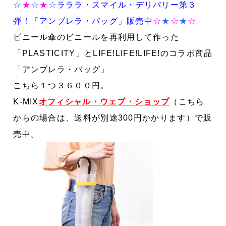
☆
★
☆
★
☆
ラララ・スマイル・デリバリー第３
弾！
「アンブレラ・バッグ」販売中
☆
★
☆
★
☆
ビニール傘のビニールを再利用して作った
「
PLASTICITY
」と
LIFE!LIFE!LIFE!
のコラボ商品
「アンブレラ・バッグ」
こちら１つ３６００円。
K-MIX
オフィシャル・ウェブ・ショップ
（こちら
からの場合は、送料が別途300円かかります）で販
売中。