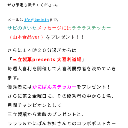
ぜひ予定も教えてください。
メールは
life@kmix.jp
まで。
サビのきいた
メッセージには
ラララステッカー
（山本食品ver.）
をプレゼント！！
さらに１４時２０分過ぎからは
「
三立製菓presents 大喜利道場
」
毎週大喜利を開催して
大喜利優秀者を決めていき
ます。
優秀者には
かにぱんステッカー
をプレゼント！
さらに第２金曜日に、その優秀者の中から１名、
月間チャンピオンとして
三立製菓から素敵のプレゼントと、
ラララ＆かにぱんお姉さんとのコラボポストカー