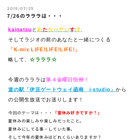
2019/07/25
7/26のラララは・・・
kainatsu
と
わ
た
なべだい
す
け
、
そしてラジオの前のあなたと一緒につくる
「K-mix LIFE!LIFE!LIFE!」
略して、
☆
ラララ☆
今週のラララは
第４金曜日恒例！
道の駅「伊豆ゲートウェイ函南 i-studio」
から
の公開生放送でお送りします！
今回のテーマは・・・
『夏休み好きですか？』
夏休みの楽しみや楽しみだったこと。
夏休みにしてる事・していた事。
そして今年の夏休みはどれくらいありますか？