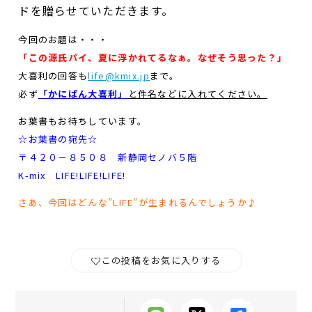
ドを
贈らせていただきます。
今回のお題は・・・
「この源氏パイ、夏に浮かれてるなぁ。なぜそう思った？」
大喜利の回答も
life@kmix.jp
まで。
必ず
「かにぱん大喜利」
と件名などに入れてください。
お葉書もお待ちしています。
☆お葉書の宛先☆
〒４２０－８５０８ 新静岡セノバ５階
K-mix LIFE!LIFE!LIFE!
さあ、今回はどんな”LIFE”が生まれるんでしょうか♪
この投稿をお気に入りする