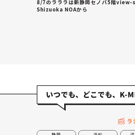
8/7のラララは新静岡セノバ5階view-s
Shizuoka NOAから
ラ
静岡
浜松
沼