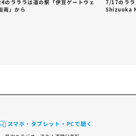
/24のラララは道の駅「伊豆ゲートウェ
7/17のラ
函南」から
Shizuoka
スマホ・タブレット・PCで聴く