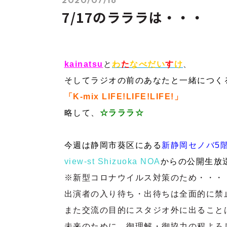
7/17のラララは・・・
kainatsu
と
わ
た
なべだい
す
け
、
そしてラジオの前のあなたと一緒につく
「K-mix LIFE!LIFE!LIFE!」
略して、
☆
ラララ☆
今週は静岡市葵区にある
新静岡セノバ5
view-st Shizuoka NOA
からの公開生放
※新型コロナウイルス対策のため・・・
出演者の入り待ち・出待ちは全面的に禁
また交流の目的にスタジオ外に出ること
未来のために、御理解・御協力の程よろ