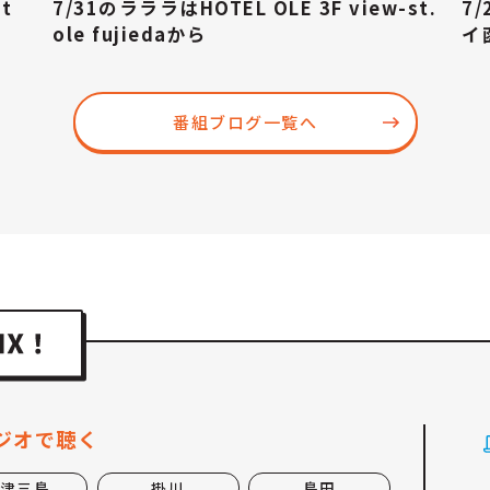
t
7/31のラララはHOTEL OLE 3F view-st.
7
ole fujiedaから
イ
番組ブログ一覧へ
ジオで聴く
津三島
掛川
島田