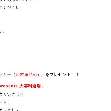
てください。
が、
ッカー
（山本食品ver.）
をプレゼント！！
resents 大喜利道場
」
めていきます。
ント！
オンとして