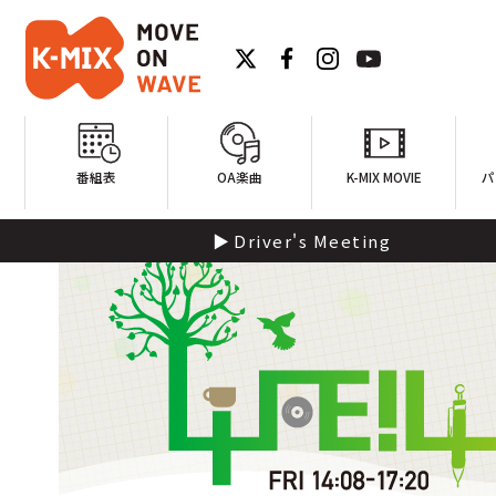
番組表
OA楽曲
K-MIX MOVIE
パ
Driver's Meeting