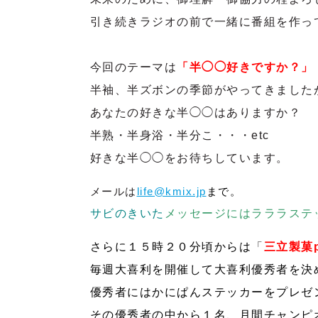
引き続きラジオの前で一緒に番組を作っ
今回のテーマは
「半◯◯好きですか？」
半袖、半ズボンの季節がやってきました
あなたの好きな半◯◯はありますか？
半熟・半身浴・半分こ・・・etc
好きな半◯◯をお待ちしています。
メールは
life@kmix.jp
まで。
サビのきいた
メッセージにはラララステ
さらに１５時２０分頃からは
「
三立製菓p
毎週大喜利を開催して
大喜利優秀者を決
優秀者にはかにぱんステッカーをプレゼ
その優秀者の中から１名、月間チャンピ