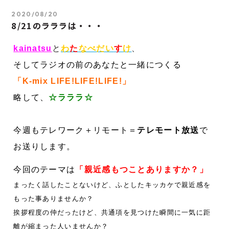
2020/08/20
8/21のラララは・・・
kainatsu
と
わ
た
なべだい
す
け
、
そしてラジオの前のあなたと一緒につくる
「K-mix LIFE!LIFE!LIFE!」
略して、
☆
ラララ☆
今週もテレワーク＋リモート＝
テレモート放送
で
お送りします。
今回のテーマは
「親近感もつことありますか？」
まったく話したことないけど、ふとしたキッカケで親近感を
もった事ありませんか？
挨拶程度の仲だったけど、共通項を見つけた瞬間に一気に距
離が縮まった人いませんか？