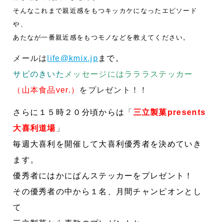
そんなこれまで親近感をもつキッカケになったエピソード
や、
あたなが一番親近感をもつモノなどを教えてください。
メールは
life@kmix.jp
まで。
サビのきいた
メッセージにはラララステッカー
（山本食品ver.）
をプレゼント！！
さらに１５時２０分頃からは
「
三立製菓presents
大喜利道場
」
毎週大喜利を開催して
大喜利優秀者を決めていき
ます。
優秀者にはかにぱんステッカーをプレゼント！
その優秀者の中から１名、月間チャンピオンとし
て