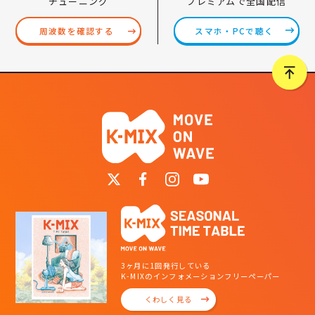
プレミアムで全国配信
チューニング
スマホ・PCで聴く
周波数を確認する
3ヶ月に1回発行している
K-MIXのインフォメーションフリーペーパー
くわしく見る