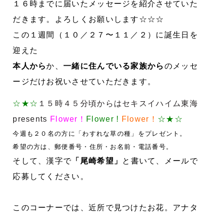
１６時までに届いたメッセージを紹介させていた
だきます。よろしくお願いします☆☆☆
この１週間（１０／２７〜１１／２）に誕生日を
迎えた
本人から
か、
一緒に住んでいる家族から
のメッセ
ージだけお祝いさせていただきます。
☆★☆
１５時４５分頃からはセキスイハイム東海
presents
Flower！
Flower !
Flower！
☆★☆
今週も２０名の方に「わすれな草の種」をプレゼント。
希望の方は、郵便番号・住所・お名前・電話番号。
そして、漢字で
「尾崎希望」
と書いて、メールで
応募してください。
このコーナーでは、近所で見つけたお花。アナタ