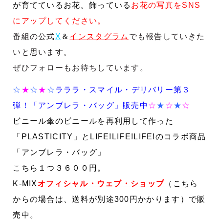
が育てているお花。飾っている
お花の写真をSNS
にアップしてください。
番組の公式
X
＆
インスタグラム
でも報告していきた
いと思います。
ぜひフォローもお待ちしています。
☆
★
☆
★
☆
ラララ・スマイル・デリバリー第３
弾！
「アンブレラ・バッグ」販売中
☆
★
☆
★
☆
ビニール傘のビニールを再利用して作った
「
PLASTICITY
」と
LIFE!LIFE!LIFE!
のコラボ商品
「アンブレラ・バッグ」
こちら１つ３６００円。
K-MIX
オフィシャル・ウェブ・ショップ
（こちら
からの場合は、送料が別途300円かかります）で販
売中。