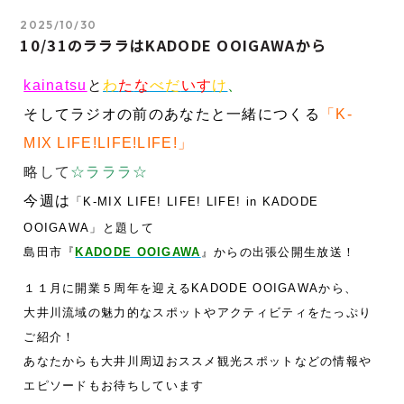
2025/10/30
10/31のラララはKADODE OOIGAWAから
kainatsu
と
わ
た
な
べだ
い
す
け
、
そしてラジオの前のあなたと一緒につくる
「K-
MIX LIFE!LIFE!LIFE!」
略して
☆ララ
ラ☆
今週は
「K-MIX LIFE! LIFE! LIFE! in KADODE
OOIGAWA」と題して
島田市『
KADODE OOIGAWA
』からの出張公開生放送！
１１月に開業５周年を迎える
KADODE OOIGAWAから、
大井川流域の魅力的なスポットやアクティビティをたっぷり
ご紹介！
あなたからも大井川周辺おススメ観光スポットなどの情報や
エピソードもお待ちしています