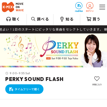
プレゼント
聴く
調べる
知る
買う
トにピッタリな楽曲をセレクトしていきます。 朝に聴きたい【 Best 
9:00-9:55 Sat
PERKY SOUND FLASH
お気に入り
タイムフリーで聴く