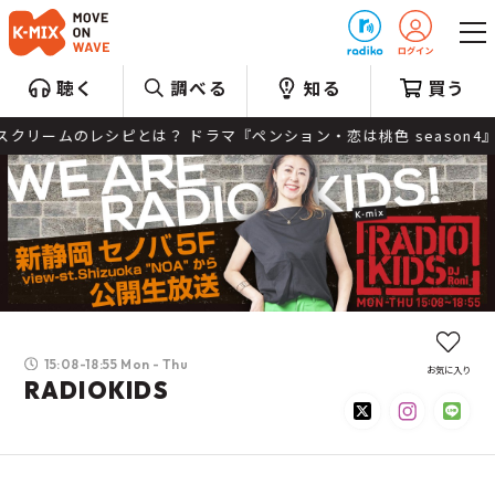
プレゼント
聴く
調べる
知る
買う
ームのレシピとは？ ドラマ『ペンション・恋は桃色 season4』の
15:08-18:55 Mon - Thu
お気に入り
RADIOKIDS