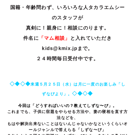
国籍・年齢問わず、いろいろな人タカラエムシー
のスタッフが
真剣に！親身に！相談にのります。
件名に
「マム相談」
と入れていただき
kids@kmix.jpまで。
２４時間毎日受付中です。
◇◆◇◆
来週５月２５日（水）は
月に一度のお楽しみ「し
◇◆◇◆
ずなびより」。
今回は
「どうすればいいの？教えてしずな〜び」。
これまでも、子供に宿題をやらせる方法や、妻の寝相を直す方
法などを、
もはや解決出来ないことはないんじゃないかなというくらい
オ
ールジャンルで答えらる「しずな〜び」