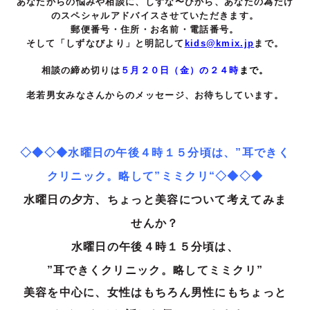
あなたからの悩みや相談に、しずな〜びから、あなたの為だけ
のスペシャル
アドバイスさせていただきます。
郵便番号・住所・お名前・電話番号。
そして「しずなびより」と明記して
kids@kmix.jp
まで
。
相談の締め切りは
５
月２０
日（金）の２４時
まで
。
老若男女みなさんからのメッセージ、お待ちしています。
◇◆◇◆水曜日の午後４時１５分頃は、”耳できく
クリニック。略して”ミミクリ“◇◆◇◆
水曜日の夕方、ちょっと美容について考えてみま
せんか？
水曜日の午後４時１５分頃は、
”耳できくクリニック。略してミミクリ”
美容を中心に、女性はもちろん男性にもちょっと