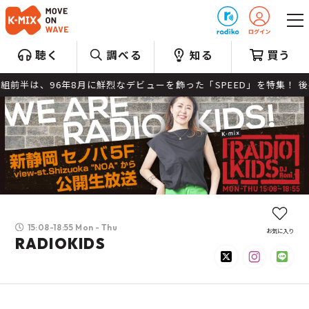
プレゼント
聴く
調べる
知る
買う
6年8月に鮮烈なデビューを飾った「SPEED」を特集！ 後半の＜マンス
15:08-18:55 Mon - Thu
お気に入り
RADIOKIDS