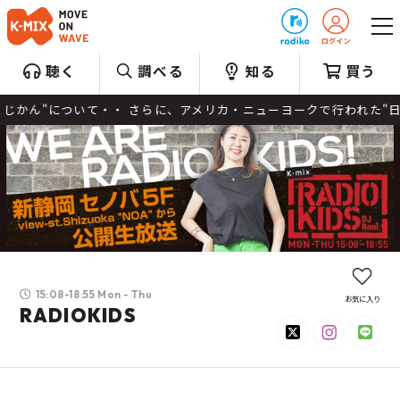
プレゼント
聴く
調べる
知る
買う
"について・・ さらに、アメリカ・ニューヨークで行われた"日本映画
15:08-18:55 Mon - Thu
お気に入り
RADIOKIDS