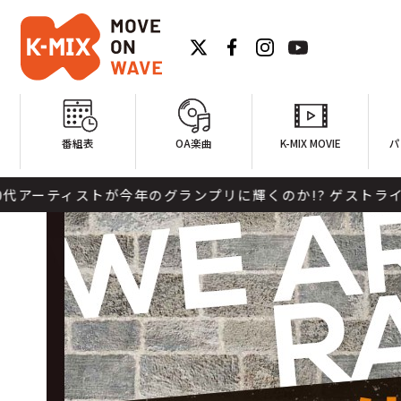
番組表
OA楽曲
K-MIX MOVIE
パ
アーティストが今年のグランプリに輝くのか!? ゲストライブア