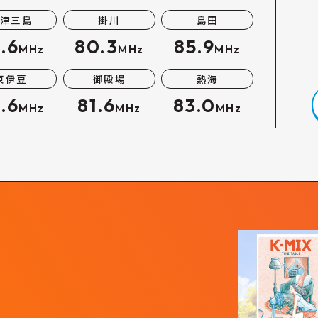
津三島
掛川
島田
.6
80.3
85.9
MHz
MHz
MHz
東伊豆
御殿場
熱海
.6
81.6
83.0
MHz
MHz
MHz