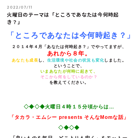
2022/07/11
火曜日のテーマは「ところであなたは今何時起
き？」
「ところであなたは今何時起き？」
あれから８年。
あなたも成長
し、
生活環境や社会の状況も変化
しました。

いまあなたが何時に起きて、
そこから何をしているのか？
を教えてください。
◇◆◇◆火曜日４時１５分頃からは…
「タカラ・エ
ムシー
presents
そ
んな
Mom
な話」
◇◆◇◆