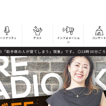
ーソナリティ
ゲスト
インフォメーショ
コンサー
ン
てしまう」現象』です。 ◎18時30分ごろ～『あいうえおジャ