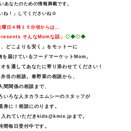
いあなたのための情報満載です。
いね！」してくださいね☆
火曜日４時１５分頃からは…
presents
そ
んな
Mom
な話」
◇◆◇◆
日、どこよりも安く」をモットーに
物を届けているフードマーケットMom。
ジオを通してあなたに寄り添わせてください！
お弁当の相談。春野菜の相談から、
人間関係の相談まで
、
ろいろな人タカラエムシーのスタッフが
親身に！相談にのります。
と入れていただきkids@kmix.jpまで。
時間毎日受付中です。