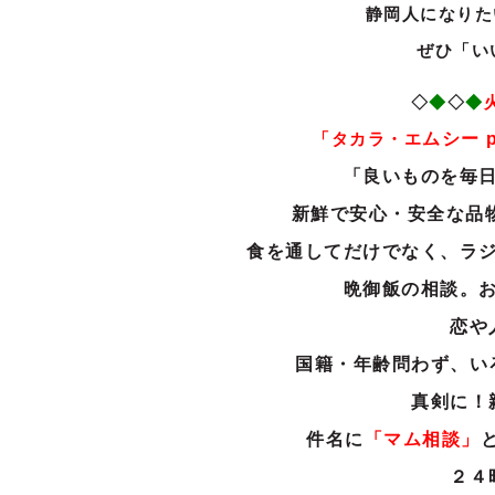
静岡人になりた
ぜひ「い
◇
◆
◇
◆
「タカラ・エ
ムシー
「良いものを毎
新鮮で安心・安全な品
食を通してだけでなく、ラ
晩御飯の相談。
恋や
国籍・年齢問わず、い
真剣に！
件名に
「マム相談」
２４