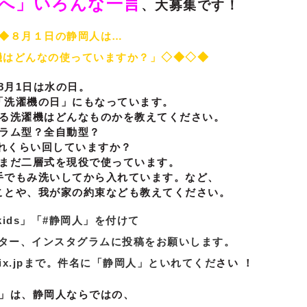
へ」いろんな一言
、大募集です！
◆８月１日の静岡人は…
機はどんなの使っていますか？
」
◇◆◇◆
8月1日は水の日。
「洗濯機の日」にもなっています。
る洗濯機はどんなものかを教えてください。
ラム型？全自動型？
れくらい回していますか？
まだ二層式を現役で使っています。
手でもみ洗いしてから入れています。など、
ことや、我が家の約束なども教えてください。
iokids」「#静岡人」を付けて
イッター、インスタグラムに投稿
をお願いします。
mix.jpまで。件名に「静岡人」といれてくだ
さい ！
」は、静岡人ならではの、