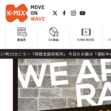
番組表
OA楽曲
K-MIX MOVIE
パ
ろ～『隙間言語研究所』 今日のお題は『運転中の「助手席の人が寝