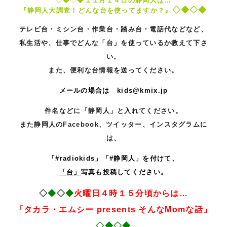
１１
月１４日の静岡人は…
◇◆◇◆
『静岡人大調査！どんな台を使ってますか？
』
テレビ台・ミシン台・作業台・踏み台・電話代などなど、
私生活や、仕事でどんな「台」を使っているか教えて下さ
い。
また、便利な台情報を送ってください。
メールの場合は kids@kmix.jp
件名などに「静岡人」と入れてください。
また静岡人のFacebook、ツイッター、インスタグラムに
は、
「#radiokids」「#静岡人」を付けて、
「台」
写真も投稿してください。
◇
◆
◇
◆
火曜日４時１５分頃からは…
「タカラ・エ
ムシー
presents
そ
んな
Mom
な話」
◇◆◇◆