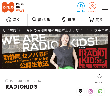
プレゼント
聴く
調べる
知る
買う
間”に、 今回も菊池風磨の共感が止まらない…！？ 後半では、リスナ
15:08-18:55 Mon - Thu
お気に入り
RADIOKIDS