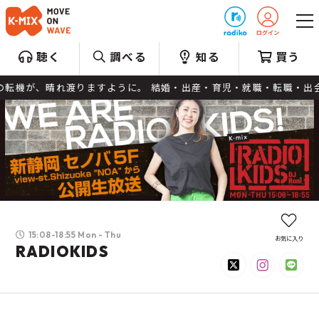
プレゼント
聴く
調べる
知る
買う
が、晴れ渡りますように。 結婚・出産・育児・就職・転職・出会い・別れ
15:08-18:55 Mon - Thu
お気に入り
RADIOKIDS