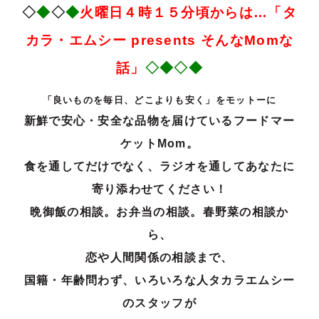
◇
◆
◇
◆
火曜日４時１５分頃からは…
「タ
カラ・エ
ムシー
presents
そ
んな
Mom
な
話」
◇◆◇◆
「良いものを毎日、どこよりも安く」をモットーに
新鮮で安心・安全な品物を届けているフードマー
ケットMom。
食を通してだけでなく、ラジオを通してあなたに
寄り添わせてください！
晩御飯の相談。お弁当の相談。春野菜の相談か
ら、
恋や人間関係の相談まで、
国籍・年齢問わず、いろいろな人タカラエムシー
のスタッフが