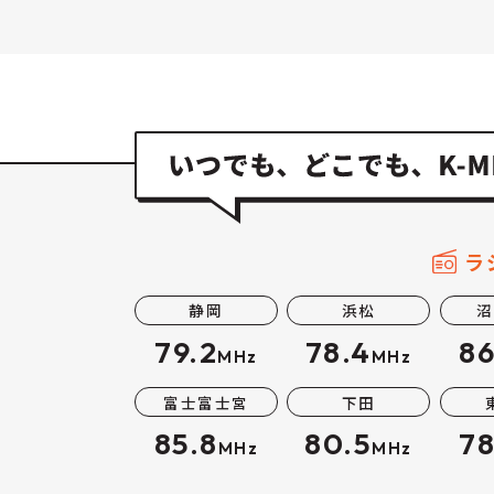
ラ
静岡
浜松
沼
79.2
78.4
86
MHz
MHz
富士富士宮
下田
85.8
80.5
78
MHz
MHz