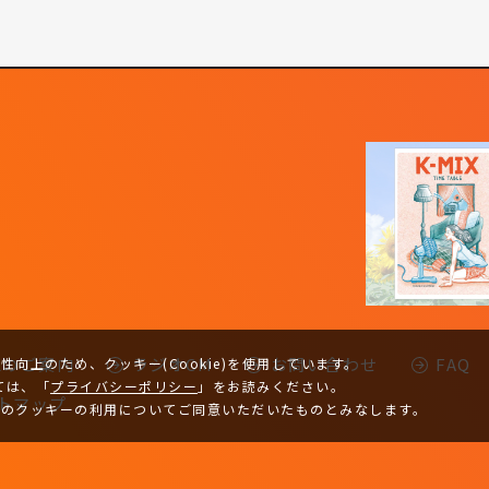
-Kのご案内
ラジオCM
お問い合わせ
FAQ
向上のため、クッキー(Cookie)を使用しています。
ては、
「
プライバシーポリシー
」をお読みください。
トマップ
トのクッキーの利用についてご同意いただいたものとみなします。