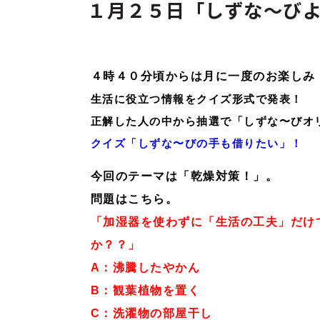
１月２５日「しずな～び
４
時４０分頃からは月に一度のお楽しみ
生活に役立つ情報をクイズ形式で発表！
正解した人の中から抽選で「しずな〜びオ
クイズ「しずな〜びの手も借りたい」！
今回のテーマは「乾燥対策！」。
問題はこちら。
「
加湿器を使わずに「生活の工夫」だけ
か？？
」
A
：沸騰したやかん
B
：観葉植物を置く
C
：洗濯物の部屋干し