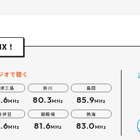
ジオで聴く
津三島
掛川
島田
.6
80.3
85.9
MHz
MHz
MHz
東伊豆
御殿場
熱海
.6
81.6
83.0
MHz
MHz
MHz